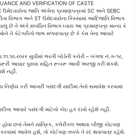
UANCE AND VERIFICATION OF CASTE
મેદવારોના જાતિ અંગેના પ્રમાણ૫ત્રમાં SC અને SEBC
રીતા વિભાગ અને ST ઉમેદવારોના કિસ્સામાં આદિજાતિ વિભાગ
 ચાલુ છે તે અંગે સંબંઘિત વિભાગ ઘ્વારા આ પ્રમાણ૫ત્ર માન્ય કે
ે તે કેટેગરીનો લાભ મળવાપાત્ર છે કે કેમ તેના આઘારે
૧.૧૦.ર૦રર સુઘીમાં ભરતી બોર્ડની કચેરી – બંગલા નં.ગ-૧ર,
ે જરૂરી આઘાર પુરાવા સહિત રૂબરૂ આવી અરજી કરી શકશે.
શે નહીં.
ય નિર્ણય કરી આખરી ૫સંદગી યાદીમાં તેનો સમાવેશ કરવામાં
ના આઘારે ૫સંદગી માટેનો કોઇ હક દાવો રહેશે નહીં.
 હોવા છતાં તેમને યાંત્રિક, કલેરીકલ અથવા બીજી કોઇ૫ણ
ામાં આવેલ હશે, તો કોઈપણ‍ તબક્કે તે રદ થવા‍પાત્ર રહેશે.