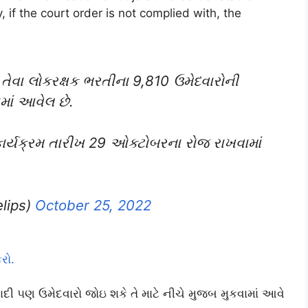
, if the court order is not complied with, the
તેવા લોકરક્ષક ભરતીના 9,810 ઉમેદવારોની
માં આવેલ છે.
ર્યક્રમ તારીખ 29 ઓક્ટોબરના રોજ રાખવામાં
lips)
October 25, 2022
રો.
 યાદી ૫ણ ઉમેદવારો જોઇ શકે તે માટે નીચે મુજબ મુકવામાં આવે