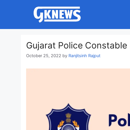
Skip
to
content
Gujarat Police Constable
October 25, 2022
by
Ranjitsinh Rajput