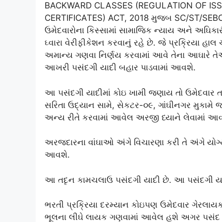
BACKWARD CLASSES (REGULATION OF ISS
CERTIFICATES) ACT, 2018 મુજબ SC/ST/SEBC ઉ
ઉમેદવારોના કિસ્સામાં સામાજિક ન્યાય અને અઘિકા
ઘ્વારા વેરીફીકેશન કરવાનું રહે છે. જે પ્રક્રિયા હાલ
અમાન્ય ગણવા નિર્ણય કરવામાં આવે તેના આઘારે તેઓન
આખરી ૫સંદગી યાદી બહાર પાડવામાં આવશે.
આ ૫સંદગી યાદીમાં કોઇ ખામી જણાય તો ઉમેદવાર તા.૧
સરિતા ઉદ્યાન સામે, સેકટર-૦૯, ગાંઘીનગર મુકામ
અન્ય રીતે કરવામાં આવેલ અરજી ધ્યાને લેવામાં આવ
અરજદારના વાંઘાઓ અંગે વિચારણા કરી તે અંગે યોગ્
આવશે.
આ તદૃન કામચલાઉ ૫સંદગી યાદી છે. આ ૫સંદગી યાદી
ભરતી પ્રક્રિયા દરમ્યાન કોઇ૫ણ ઉમેદવાર ગેરલાયક
ભૂલના લીઘે લાયક ગણવામાં આવેલ હશે અગર ૫સંદ કરવ