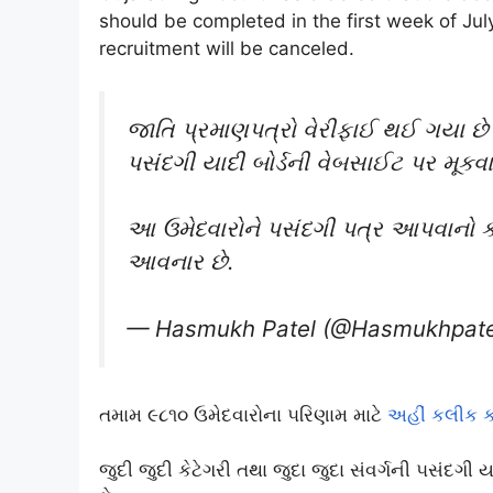
should be completed in the first week of July
recruitment will be canceled.
જાતિ પ્રમાણપત્રો વેરીફાઈ થઈ ગયા છે 
પસંદગી યાદી બોર્ડની વેબસાઈટ પર મૂકવા
આ ઉમેદવારોને પસંદગી પત્ર આપવાનો કા
આવનાર છે.
— Hasmukh Patel (@Hasmukhpate
તમામ ૯૮૧૦ ઉમેદવારોના ૫રિણામ માટે
અહીં કલીક ક
જુદી જુદી કેટેગરી તથા જુદા જુદા સંવર્ગની ૫સંદગી