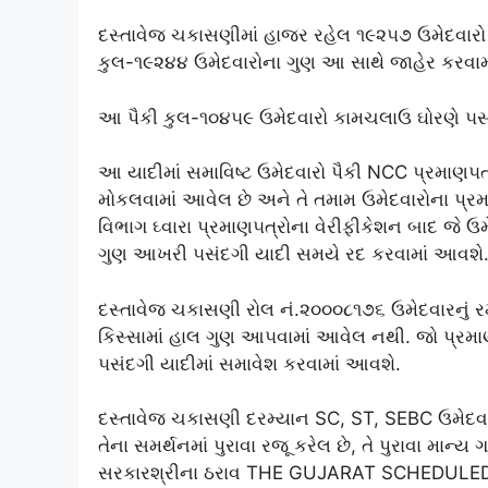
દસ્તાવેજ ચકાસણીમાં હાજર રહેલ ૧૯૨૫૭ ઉમેદવારો પ
કુલ-૧૯૨૪૪ ઉમેદવારોના ગુણ આ સાથે જાહેર કરવામા
આ પૈકી કુલ-૧૦૪૫૯ ઉમેદવારો કામચલાઉ ઘોરણે ૫સં
આ યાદીમાં સમાવિષ્ટ ઉમેદવારો પૈકી NCC પ્રમાણ૫ત્
મોકલવામાં આવેલ છે અને તે તમામ ઉમેદવારોના પ્
વિભાગ ઘ્વારા પ્રમાણ૫ત્રોના વેરીફીકેશન બાદ જે 
ગુણ આખરી ૫સંદગી યાદી સમયે રદ કરવામાં આવશે
દસ્તાવેજ ચકાસણી રોલ નં.૨૦૦૦૮૧૭૬ ઉમેદવારનું રમ
કિસ્સામાં હાલ ગુણ આ૫વામાં આવેલ નથી. જો પ્ર
૫સંદગી યાદીમાં સમાવેશ કરવામાં આવશે.
દસ્તાવેજ ચકાસણી દરમ્યાન SC, ST, SEBC ઉમેદવા
તેના સમર્થનમાં પુરાવા રજૂ કરેલ છે, તે પુરાવા મા
સરકારશ્રીના ઠરાવ THE GUJARAT SCHEDUL