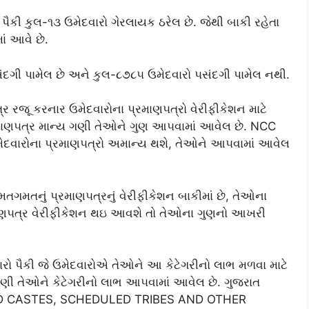
ૈકી કુલ-૧૩ ઉમેદવારો ગેરલાયક ઠરેલ છે. જેથી બાકી રહેતા
ં આવે છે.
દગી પામેલ છે અને કુલ-૮૭૮૫ ઉમેદવારો ૫સંદગી પામેલ નથી.
ર રજૂ કરનાર ઉમેદવારોના પ્રમાણ૫ત્રો વેરીફીકેશન માટે
રમાણ૫ત્ર માન્ય ગણી તેઓને ગુણ આ૫વામાં આવેલ છે. NCC
ઉમેદવારોના પ્રમાણ૫ત્રો અમાન્ય થશે, તેઓને આ૫વામાં આવેલ
.
તગમતનું પ્રમાણ૫ત્રનું વેરીફીકેશન બાકીમાં છે, તેઓના
માણ૫ત્ર વેરીફીકેશન થઇ આવશે તો તેઓના ગુણનો આખરી
રો પૈકી જે ઉમેદવારોએ તેઓને આ કેટેગરીનો લાભ મળવા માટે
ન્ય ગણી તેઓને કેટેગરીનો લાભ આ૫વામાં આવેલ છે. ગુજરાત
ED CASTES, SCHEDULED TRIBES AND OTHER