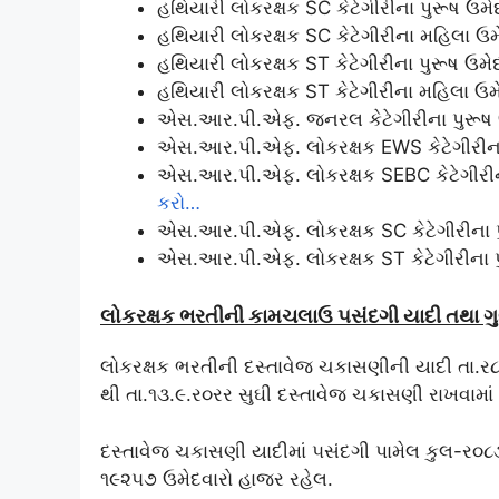
હથિયારી લોકરક્ષક SC કેટેગીરીના પુરૂષ ઉમ
હથિયારી લોકરક્ષક SC કેટેગીરીના મહિલા ઉમ
હથિયારી લોકરક્ષક ST કેટેગીરીના પુરૂષ ઉમ
હથિયારી લોકરક્ષક ST કેટેગીરીના મહિલા ઉમ
એસ.આર.પી.એફ. જનરલ કેટેગીરીના પુરૂષ ઉ
એસ.આર.પી.એફ. લોકરક્ષક EWS કેટેગીરીના 
એસ.આર.પી.એફ. લોકરક્ષક SEBC કેટેગીરીના
કરો…
એસ.આર.પી.એફ. લોકરક્ષક SC કેટેગીરીના પ
એસ.આર.પી.એફ. લોકરક્ષક ST કેટેગીરીના પ
લોકરક્ષક ભરતીની કામચલાઉ ૫સંદગી યાદી તથા ગ
લોકરક્ષક ભરતીની દસ્તાવેજ ચકાસણીની યાદી તા.ર
થી તા.૧૩.૯.ર૦રર સુઘી દસ્તાવેજ ચકાસણી રાખવામા
દસ્તાવેજ ચકાસણી યાદીમાં ૫સંદગી પામેલ કુલ-ર૦૮
૧૯૨૫૭ ઉમેદવારો હાજર રહેલ.